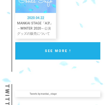
2020.04.22
MANKAI STAGE『A3!』
～WINTER 2020～公演
グッズの販売について
SEE MORE !
TWITTER
Tweets by mankai_stage