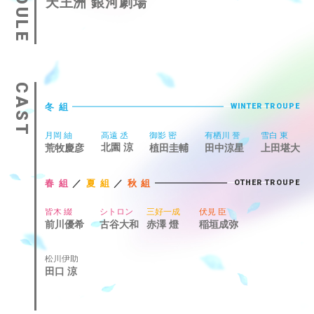
天王洲 銀河劇場
CAST
冬組
WINTER TROUPE
月岡 紬
高遠 丞
御影 密
有栖川 誉
雪白 東
北園 涼
荒牧慶彦
植田圭輔
田中涼星
上田堪大
春組
／
夏組
／
秋組
OTHER TROUPE
皆木 綴
シトロン
三好一成
伏見 臣
赤澤 燈
前川優希
古谷大和
稲垣成弥
松川伊助
田口 涼