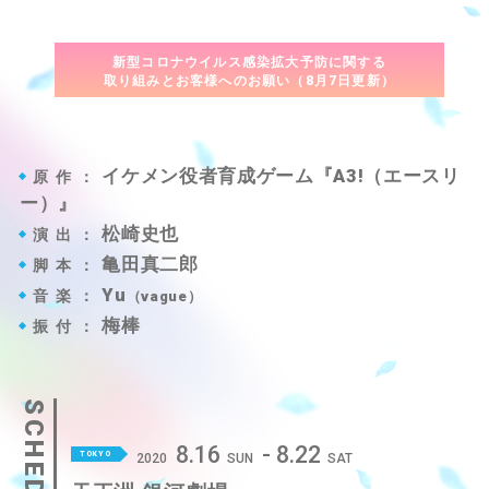
新型コロナウイルス感染拡大予防に関する
取り組みとお客様へのお願い（8月7日更新）
イケメン役者育成ゲーム『A3!（エースリ
原作：
ー）』
松崎史也
演出：
亀田真二郎
脚本：
Yu
音楽：
（vague）
梅棒
振付：
SCHEDULE
8.16
- 8.22
TOKYO
2020
SUN
SAT