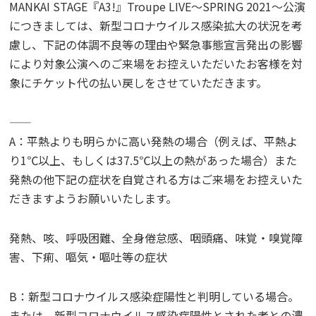
MANKAI STAGE『A3!』Troupe LIVE～SPRING 2021～公演
につきましては、新型コロナウイルス感染拡大の状況を考
慮し、下記の体調不良等の理由や緊急事態宣言発出の影響
により対象公演へのご来場をお控えいただいたお客様を対
象にチケット代の払い戻しをさせていただきます。
——
A：平熱よりも明らかに高い発熱の場合（例えば、平熱よ
り1℃以上、もしくは37.5℃以上の熱があった場合）また
発熱の他下記の症状を自覚される方はご来場をお控えいた
だきますようお願いいたします。
発熱、咳、呼吸困難、全身倦怠感、咽頭痛、味覚・嗅覚障
害、下痢、嘔気・嘔吐等の症状
B：新型コロナウイルス感染症陽性と判明している場合。
または、新型コロナウイルス感染症陽性とされた者との濃