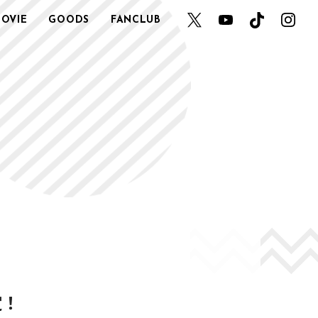
OVIE
GOODS
FANCLUB
定！