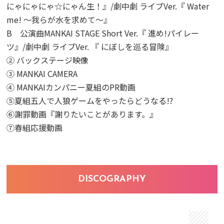
にゃにゃにゃ☆にゃん生！』/劇中劇 ライブVer.『 Water
me! ～我らが水を求めて～』
B 公演曲MANKAI STAGE Short Ver.『 進め!パイレー
ツ』/劇中劇 ライブVer. 『 にぼしを巡る冒険』
② バックステージ映像
③ MANKAI CAMERA
④ MANKAIカンパニー夏組のPR動画
⑤夏組五人で人狼ゲームをやったらどうなる!?
⑥謝罪動画『謝りたいことがあります。』
⑦春組応援動画
DISCOGRAPHY